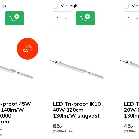
lijk
Vergelijk
Ver
-5%
SALE
i-proof 45W
LED Tri-proof IK10
LED T
 140lm/W
40W 120cm
20W 
0.000
130lm/W slagvast
130lm
ren
65,-
45,-
-
(78,65 Incl. btw)
(54,45 Incl.
tw)