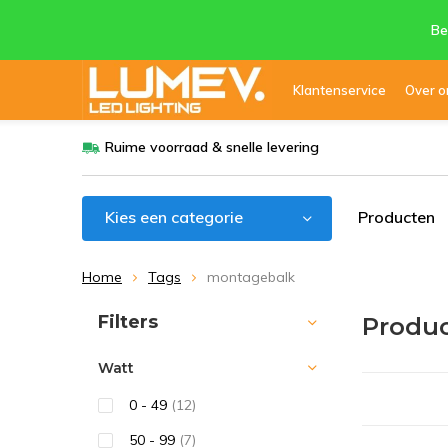
Be
Klantenservice
Over o
Ruime voorraad & snelle levering
Kies een categorie
Producten
Home
Tags
montagebalk
Sorteren op:
Filters
Produ
Watt
0 - 49
(12)
50 - 99
(7)