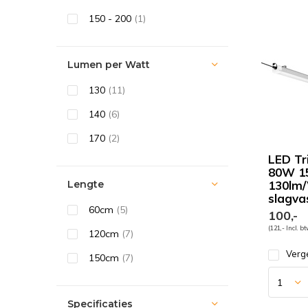
150 - 200
(1)
Lumen per Watt
130
(11)
140
(6)
170
(2)
LED Tr
80W 1
Lengte
130lm/
slagva
60cm
(5)
100,-
(121,- Incl. b
120cm
(7)
Verge
150cm
(7)
Specificaties