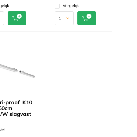
gelijk
Vergelijk
ri-proof IK10
60cm
/W slagvast
 btw)