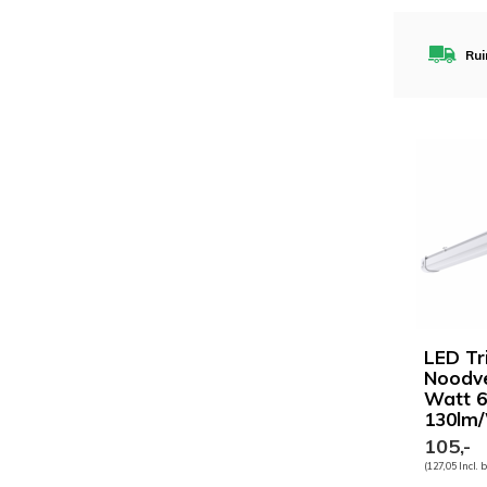
Rui
LED Tr
Noodve
Watt 6
130lm
105,-
(127,05 Incl. 