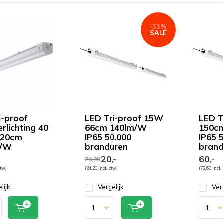
-33%
SALE
i-proof
LED Tri-proof 15W
LED T
rlichting 40
66cm 140lm/W
150c
120cm
IP65 50.000
IP65 
m/W
branduren
brand
20,-
60,-
29,99
btw)
(24,20 Incl. btw)
(72,60 Incl.
lijk
Vergelijk
Ver