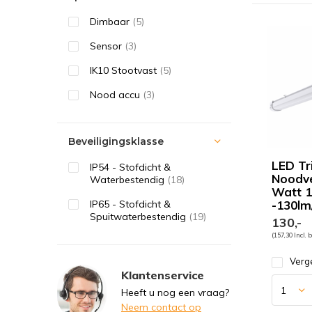
Dimbaar
(5)
Sensor
(3)
IK10 Stootvast
(5)
Nood accu
(3)
Beveiligingsklasse
LED Tr
IP54 - Stofdicht &
Noodve
Waterbestendig
(18)
Watt 
IP65 - Stofdicht &
-130l
Spuitwaterbestendig
(19)
130,-
(157,30 Incl. 
Verge
Klantenservice
Heeft u nog een vraag?
Neem contact op