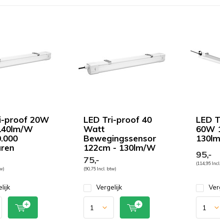
i-proof 20W
LED Tri-proof 40
LED T
140lm/W
Watt
60W 
0.000
Bewegingssensor
130lm
ren
122cm - 130lm/W
95,-
75,-
(114,95 Incl
tw)
(90,75 Incl. btw)
lijk
Vergelijk
Ver