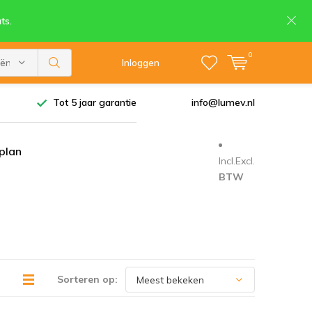
ts.
0
eën
Inloggen
Tot 5 jaar garantie
info@lumev.nl
tplan
Incl.
Excl.
BTW
Sorteren op: