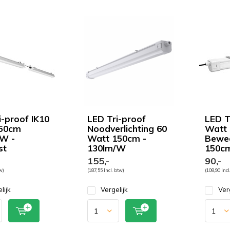
i-proof IK10
LED Tri-proof
LED T
50cm
Noodverlichting 60
Watt
W -
Watt 150cm -
Beweg
st
130lm/W
150cm
155,-
90,-
tw)
(187,55 Incl. btw)
(108,90 Incl
lijk
Vergelijk
Ver