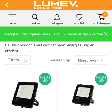
0
menu
zoeken
inloggen
wishlist
winkelwagen
Bedrijfssluiting: tijdens week 31 en 32 vinden er geen verzendingen plaats.
LED Breedstraler Basic
De Basic variant levert wat het moet, energiezuinig en
efficiënt.
Filters
Sorteren op:
PHILIPS
PHILIPS
LED
LED