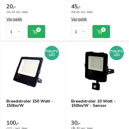
20,-
45,-
(24,20 Incl. btw)
(54,45 Incl. btw)
Vergelijk
Vergelijk
PHILIPS
PHILIPS
LED
LED
Breedstraler 150 Watt -
Breedstraler 10 Watt -
150lm/W
150lm/W - Sensor
100,-
30,-
(121,- Incl. btw)
(36,30 Incl. btw)