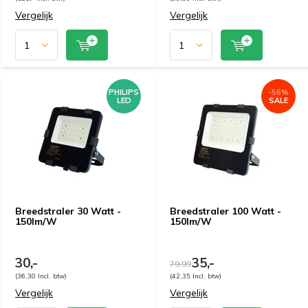
Vergelijk
Vergelijk
PHILIPS
-56%
LED
SALE
Breedstraler 30 Watt -
Breedstraler 100 Watt -
150lm/W
150lm/W
30,-
35,-
79,99
(36,30 Incl. btw)
(42,35 Incl. btw)
Vergelijk
Vergelijk