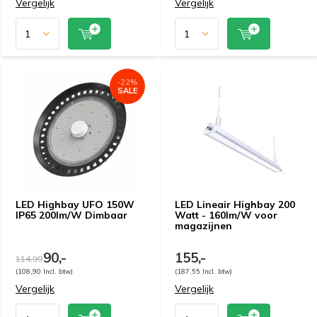
Vergelijk
Vergelijk
-22%
SALE
LED Highbay UFO 150W
LED Lineair Highbay 200
IP65 200lm/W Dimbaar
Watt - 160lm/W voor
magazijnen
90,-
155,-
114,99
(108,90 Incl. btw)
(187,55 Incl. btw)
Vergelijk
Vergelijk