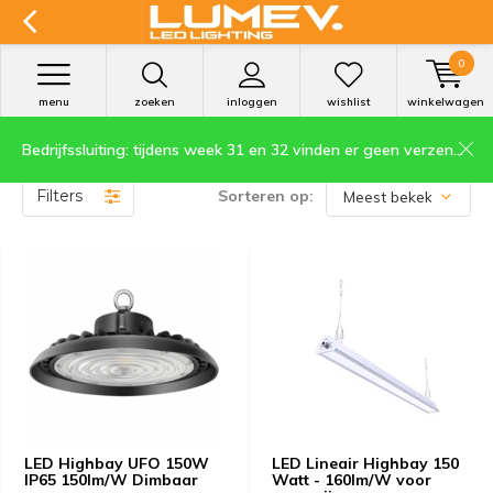
0
menu
zoeken
inloggen
wishlist
winkelwagen
Bedrijfssluiting: tijdens week 31 en 32 vinden er geen verzendingen plaats.
LED Highbay Magazijn
Filters
Sorteren op:
LED Highbay UFO 150W
LED Lineair Highbay 150
IP65 150lm/W Dimbaar
Watt - 160lm/W voor