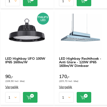
PHILIPS
LED
LED Highbay UFO 100W
LED Highbay Rechthoek -
IP65 160lm/W
Anti Glare - 120W IP65
160lm/W Dimbaar
90,-
170,-
(108,90 Incl. btw)
(205,70 Incl. btw)
Vergelijk
Vergelijk