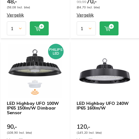
48,-
70,-
99,99
(58,08 Incl. btw)
(84,70 Incl. btw)
Vergelijk
Vergelijk
PHILIPS
LED
LED Highbay UFO 100W
LED Highbay UFO 240W
IP65 150lm/W Dimbaar
IP65 160lm/W
Sensor
90,-
120,-
(108,90 Incl. btw)
(145,20 Incl. btw)