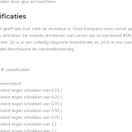
ndien door glas en hout heen.
ificaties
 geeft aan hoe sterk de armatuur is. Deze Europese norm wordt gedui
e armatuur. De meeste armaturen van Lumev zijn al standaard IK08,
erk. Zo is er een volledig slagvaste breedstraler en zit er in ons aa
rden beschouwd als vandaalbestendig.
 IK classificaties:
 weerstand
stand tegen schokken van 0,15 J
stand tegen schokken van 0,20 J
stand tegen schokken van 0,35 J
stand tegen schokken van 0,50 J
stand tegen schokken van 0,70 J
stand tegen schokken van 1 J
stand tegen schokken van 2 J