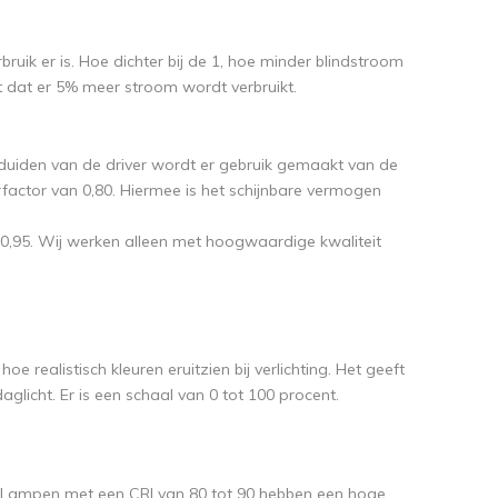
k er is. Hoe dichter bij de 1, hoe minder blindstroom
nt dat er 5% meer stroom wordt verbruikt.
 duiden van de driver wordt er gebruik gemaakt van de
factor van 0,80. Hiermee is het schijnbare vermogen
0,95. Wij werken alleen met hoogwaardige kwaliteit
 realistisch kleuren eruitzien bij verlichting. Het geeft
aglicht. Er is een schaal van 0 tot 100 procent.
p. Lampen met een CRI van 80 tot 90 hebben een hoge