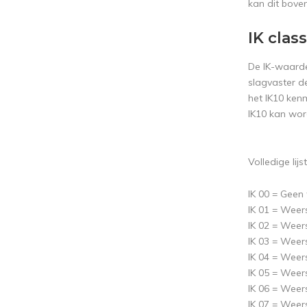
kan dit bove
IK class
De IK-waarde
slagvaster d
het IK10 kenm
IK10 kan wo
Volledige lijst
IK 00 = Geen
IK 01 = Weer
IK 02 = Weer
IK 03 = Weer
IK 04 = Weer
IK 05 = Weer
IK 06 = Weer
IK 07 = Weer