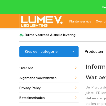
Be
Klantenservice
Over o
Ruime voorraad & snelle levering
Kies een categorie
Producten
Inform
Over ons
Wat be
Algemene voorwaarden
De IP waarde 
Privacy Policy
juiste LED l
Betaalmethoden
Het eerste g
stallen en p