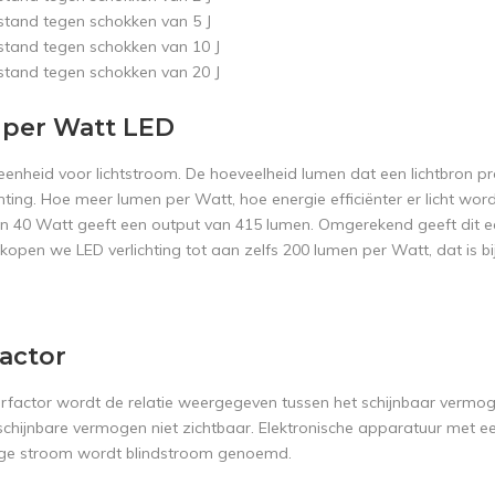
stand tegen schokken van 5 J
stand tegen schokken van 10 J
stand tegen schokken van 20 J
per Watt LED
eenheid voor lichtstroom. De hoeveelheid lumen dat een lichtbron pro
hting. Hoe meer lumen per Watt, hoe energie efficiënter er licht wo
n 40 Watt geeft een output van 415 lumen. Omgerekend geeft dit e
rkopen we LED verlichting tot aan zelfs 200 lumen per Watt, dat is b
actor
factor wordt de relatie weergegeven tussen het schijnbaar vermog
 schijnbare vermogen niet zichtbaar. Elektronische apparatuur met e
ge stroom wordt blindstroom genoemd.