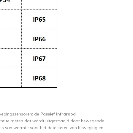
bewegingssensoren: de
Passief Infrarood
icht te meten dat wordt uitgestraald door bewegende
ats van warmte voor het detecteren van beweging en