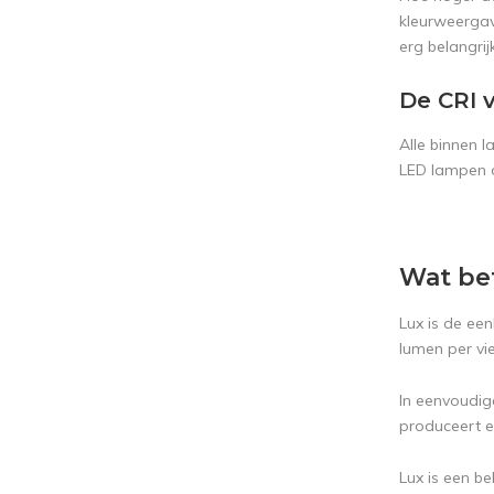
kleurweergave
erg belangrij
De CRI 
Alle binnen 
LED lampen di
Wat be
Lux is de een
lumen per vi
In eenvoudig
produceert en
Lux is een be