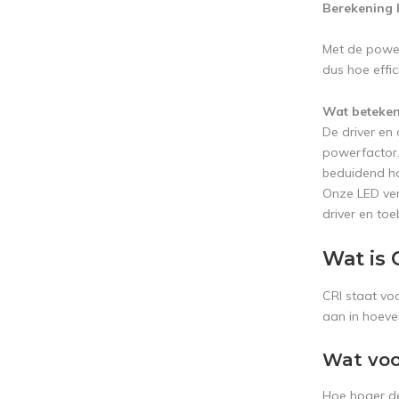
Berekening 
Met de power
dus hoe effi
Wat betekent
De driver en
powerfactor.
beduidend ho
Onze LED ver
driver en to
Wat is 
CRI staat voo
aan in hoever
Wat voo
Hoe hoger de