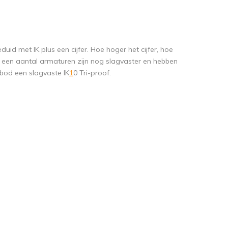
d met IK plus een cijfer. Hoe hoger het cijfer, hoe
 een aantal armaturen zijn nog slagvaster en hebben
nbod een slagvaste IK
1
0 Tri-proof.