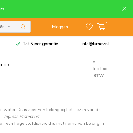
ts.
0
eën
Inloggen
Tot 5 jaar garantie
info@lumev.nl
tplan
Incl.
Excl.
BTW
 water. Dit is zeer van belang bij het kiezen van de
r '
Ingress Protection
'.
of, een hoge stofdichtheid is met name van belang in