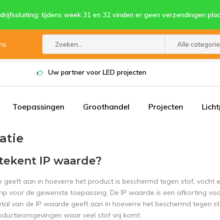
drijfssluiting: tijdens week 31 en 32 vinden er geen verzendingen plaa
ns
Alle categori
Uw partner voor LED projecten
Toepassingen
Groothandel
Projecten
Lich
atie
tekent IP waarde?
geeft aan in hoeverre het product is beschermd tegen stof, vocht en
amp voor de gewenste toepassing. De IP waarde is een afkorting voo
etal van de IP waarde geeft aan in hoeverre het beschermd tegen st
roductieomgevingen waar veel stof vrij komt.