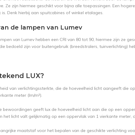
. Ze zijn hiermee geschikt voor bijna alle toepassingen. Een hogere
k is. Denk hierbij aan spuitcabines of winkel etalages.
van de lampen van Lumev
lampen van Lumev hebben een CRI van 80 tot 90, hiermee zijn ze gesch
e bedoeld zijn voor buitengebruik (breedstralers, tuinverlichting) h
tekend LUX?
heid van verlichtingssterkte, die de hoeveelheid licht aangeeft die
erkante meter (lm/m²).
e bewoordingen geeft lux de hoeveelheid licht aan die op een opperv
 het licht valt gelijkmatig op een oppervlak van 1 vierkante meter, da
langrijke maatstaf voor het bepalen van de geschikte verlichting voo