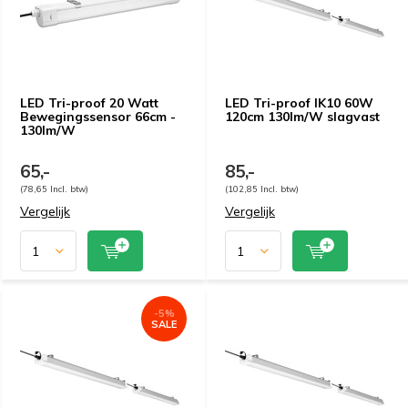
LED Tri-proof 20 Watt
LED Tri-proof IK10 60W
Bewegingssensor 66cm -
120cm 130lm/W slagvast
130lm/W
65,-
85,-
(78,65 Incl. btw)
(102,85 Incl. btw)
Vergelijk
Vergelijk
-5%
SALE