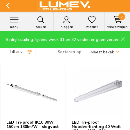
0
menu
zoeken
inloggen
wishlist
winkelwagen
Bedrijfssluiting: tijdens week 31 en 32 vinden er geen verzendingen plaats.
LED Tri-proof Werkplaats verlichting
Filters
Sorteren op:
LED Tri-proof IK10 80W
LED Tri-proof
150cm 130lm/W - slagvast
Noodverlichting 40 Watt