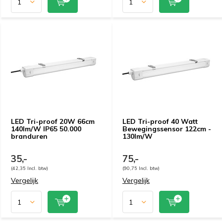
LED Tri-proof 20W 66cm
LED Tri-proof 40 Watt
140lm/W IP65 50.000
Bewegingssensor 122cm -
branduren
130lm/W
35,-
75,-
(42,35 Incl. btw)
(90,75 Incl. btw)
Vergelijk
Vergelijk