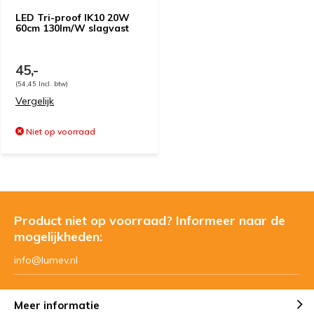
LED Tri-proof IK10 20W
60cm 130lm/W slagvast
45,-
(54,45 Incl. btw)
Vergelijk
Niet op voorraad
Product niet op voorraad? Informeer naar de
mogelijkheden:
info@lumev.nl
Meer informatie