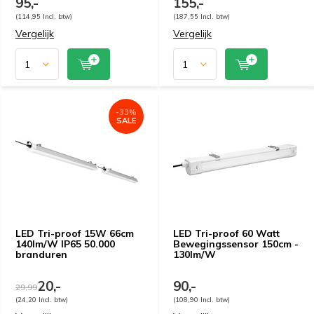
95,-
155,-
(114,95 Incl. btw)
(187,55 Incl. btw)
Vergelijk
Vergelijk
-33%
SALE
LED Tri-proof 15W 66cm
LED Tri-proof 60 Watt
140lm/W IP65 50.000
Bewegingssensor 150cm -
branduren
130lm/W
20,-
90,-
29,99
(24,20 Incl. btw)
(108,90 Incl. btw)