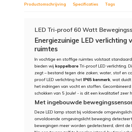
Productomschrijving
Specificaties
Tags
LED Tri-proof 60 Watt Bewegings
Energiezuinige LED verlichting 
ruimtes
In vochtige en stoffige ruimtes volstaat standaar
bieden wij
koppelbare
Tri-proof LED verlichting. 
zegt – bestand tegen drie zaken; water, stof en co
proof LED verlichting het
IP65 kenmerk
, wat duid
het indringen van vocht en stoffen. Gecombineer
schokken van 5 Joule! - is dit een kwalitatief zee
Met ingebouwde bewegingssenso
Deze LED lamp staat bij voldoende omgevingslicht
onvoldoende omgevingslicht beweging detecteert
bewegingen meer worden gedetecteerd, dimt de la