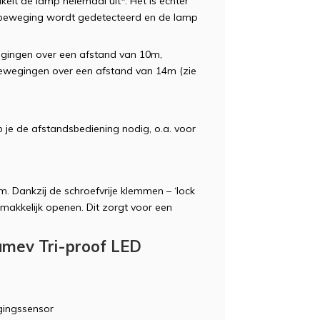
kelt de lamp helemaal uit*. Het is echter
at beweging wordt gedetecteerd en de lamp
gingen over een afstand van 10m,
ewegingen over een afstand van 14m (zie
b je de afstandsbediening nodig, o.a. voor
m. Dankzij de schroefvrije klemmen – ‘lock
emakkelijk openen. Dit zorgt voor een
umev Tri-proof LED
gingssensor