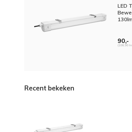
LED T
Bewe
130l
90,-
(108,90 In
Recent bekeken