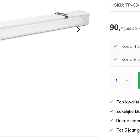
SKU:
TP-60-
90,-
(108,90 I
Koop 4 v
Koop 8 v
Top kwalite
Zakelijke k
Ruime eigen
Tot 5 jaar 