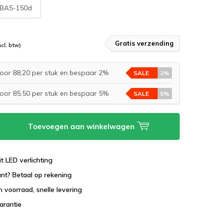
BA5-150d
Gratis verzending
ncl. btw)
oor 88,20 per stuk en bespaar 2%
SALE
2%
oor 85,50 per stuk en bespaar 5%
SALE
5%
Toevoegen aan winkelwagen
it LED verlichting
lant? Betaal op rekening
 voorraad, snelle levering
garantie