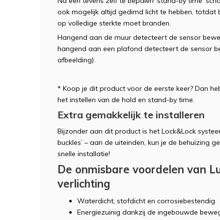
Na een tevens zelf te bepalen ‘stand-by time’ scha
ook mogelijk altijd gedimd licht te hebben, totd
op volledige sterkte moet branden.
Hangend aan de muur detecteert de sensor bewe
hangend aan een plafond detecteert de sensor b
afbeelding).
* Koop je dit product voor de eerste keer? Dan he
het instellen van de hold en stand-by time.
Extra gemakkelijk te installeren
Bijzonder aan dit product is het Lock&Lock systee
buckles’ – aan de uiteinden, kun je de behuizing g
snelle installatie!
De onmisbare voordelen van L
verlichting
Waterdicht, stofdicht en corrosiebestendig
Energiezuinig dankzij de ingebouwde bewe