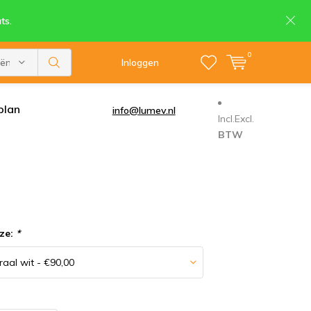
ts.
0
eën
Inloggen
plan
info@lumev.nl
Incl.
Excl.
BTW
ze:
*