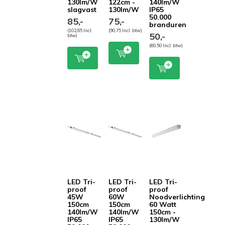
130lm/W
122cm -
140lm/W
slagvast
130lm/W
IP65
50.000
85,-
75,-
branduren
(102,85 Incl.
(90,75 Incl. btw)
50,-
btw)
(60,50 Incl. btw)
LED Tri-
LED Tri-
LED Tri-
proof
proof
proof
45W
60W
Noodverlichting
150cm
150cm
60 Watt
140lm/W
140lm/W
150cm -
IP65
IP65
130lm/W