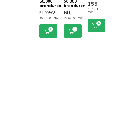
50.000
50.000
155,-
branduren
branduren
(187,55 Incl.
52,-
60,-
54,99
btw)
(62,92 Incl. btw)
(72,60 Incl. btw)