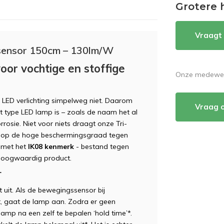
Grotere 
Vraagt 
sensor 150cm – 130lm/W
voor vochtige en stoffige
Onze medewerk
d LED verlichting simpelweg niet. Daarom
Vraag 
Dit type LED lamp is – zoals de naam het al
rrosie. Niet voor niets draagt onze Tri-
t op de hoge beschermingsgraad tegen
d met het
IK08 kenmerk
- bestand tegen
r hoogwaardig product.
r
 uit. Als de bewegingssensor bij
, gaat de lamp aan. Zodra er geen
mp na een zelf te bepalen ‘hold time’*.