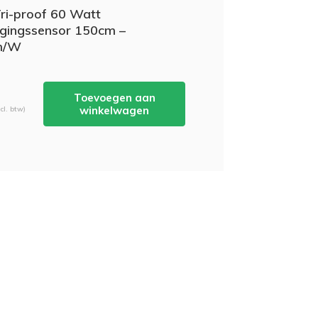
ri-proof 60 Watt
gingssensor 150cm –
m/W
Toevoegen aan
winkelwagen
cl. btw)