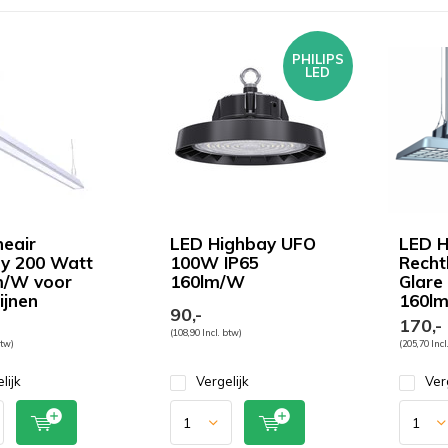
PHILIPS
LED
neair
LED Highbay UFO
LED H
y 200 Watt
100W IP65
Recht
m/W voor
160lm/W
Glare
jnen
160l
90,-
170,-
(108,90 Incl. btw)
btw)
(205,70 Incl
lijk
Vergelijk
Ver