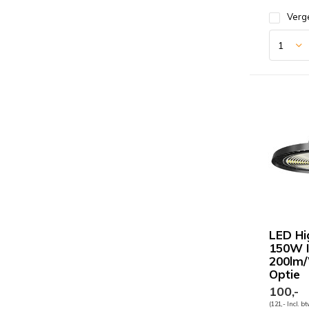
Verge
LED H
150W 
200lm/
Optie
100,-
(121,- Incl. b