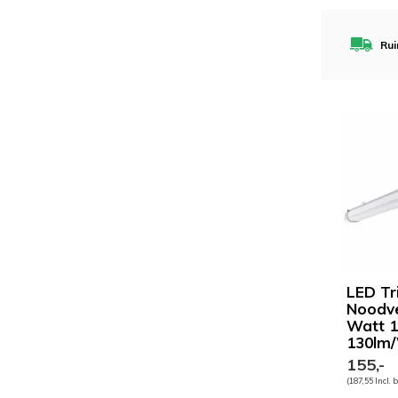
Rui
LED Tr
Noodve
Watt 1
130lm
155,-
(187,55 Incl. 