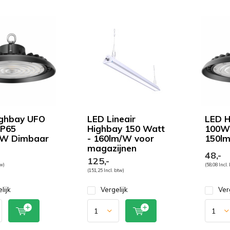
ighbay UFO
LED Lineair
LED H
IP65
Highbay 150 Watt
100W 
/W Dimbaar
- 160lm/W voor
150l
magazijnen
48,-
125,-
tw)
(58,08 Incl.
(151,25 Incl. btw)
lijk
Vergelijk
Ver