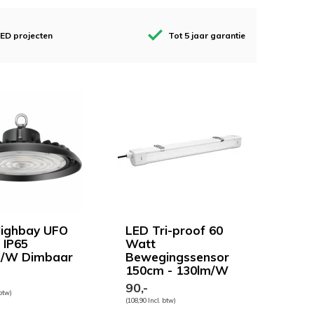
ED projecten
Tot 5 jaar garantie
ighbay UFO
LED Tri-proof 60
IP65
Watt
m/W Dimbaar
Bewegingssensor
150cm - 130lm/W
90,-
 btw)
(108,90 Incl. btw)