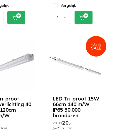
gelijk
Vergelijk
-33%
SALE
ri-proof
LED Tri-proof 15W
erlichting 40
66cm 140lm/W
 120cm
IP65 50.000
lm/W
branduren
20,-
29,99
. btw)
(24,20 Incl. btw)