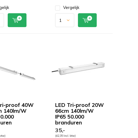
gelijk
Vergelijk
ri-proof 40W
LED Tri-proof 20W
m 140lm/W
66cm 140lm/W
50.000
IP65 50.000
uren
branduren
35,-
 btw)
(42,35 Incl. btw)