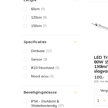
Lengte
60cm
(5)
120cm
(8)
150cm
(7)
Specificaties
Dimbaar
(17)
LED Tr
Sensor
(9)
80W 1
130lm/
IK10 Stootvast
(5)
slagva
Nood accu
(3)
100,-
(121,- Incl. b
Verge
Beveiligingsklasse
IP54 - Stofdicht &
Waterbestendig
(37)