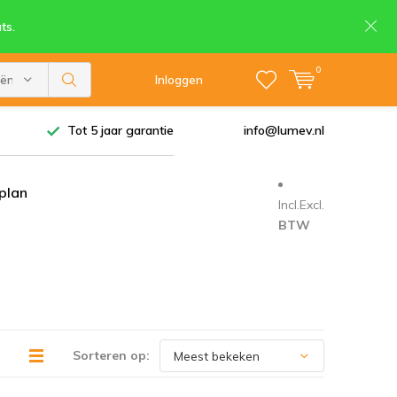
ts.
0
eën
Inloggen
Tot 5 jaar garantie
info@lumev.nl
tplan
Incl.
Excl.
BTW
Sorteren op: