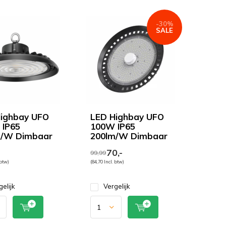
-30%
SALE
ighbay UFO
LED Highbay UFO
IP65
100W IP65
m/W Dimbaar
200lm/W Dimbaar
70,-
99,99
 btw)
(84,70 Incl. btw)
gelijk
Vergelijk