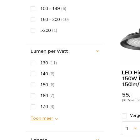
100 - 149
(6)
150 - 200
(10)
>200
(1)
Lumen per Watt
130
(11)
LED H
140
(6)
150W 
150lm
150
(6)
55,-
160
(7)
(66,55 Incl. b
170
(3)
Verge
Toon meer