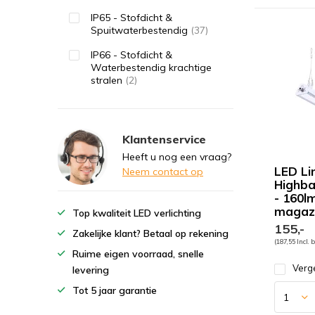
IP65 - Stofdicht &
Spuitwaterbestendig
(37)
IP66 - Stofdicht &
Waterbestendig krachtige
stralen
(2)
Klantenservice
Heeft u nog een vraag?
LED Li
Neem contact op
Highba
- 160l
magazi
Top kwaliteit LED verlichting
155,-
Zakelijke klant? Betaal op rekening
(187,55 Incl. 
Ruime eigen voorraad, snelle
Verge
levering
Tot 5 jaar garantie