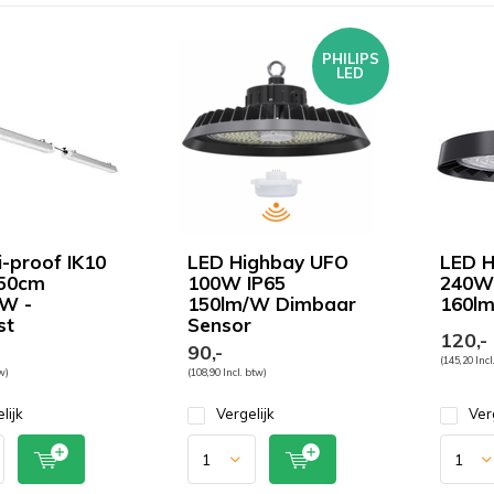
PHILIPS
LED
i-proof IK10
LED Highbay UFO
LED H
50cm
100W IP65
240W 
W -
150lm/W Dimbaar
160l
st
Sensor
120,-
90,-
(145,20 Incl
tw)
(108,90 Incl. btw)
lijk
Vergelijk
Ver