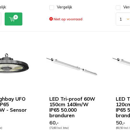
lijk
Vergelijk
Ver
Niet op voorraad
ighbay UFO
LED Tri-proof 60W
LED T
IP65
150cm 140lm/W
120c
W - Sensor
IP65 50.000
IP65 
branduren
brand
60,-
50,-
tw)
(72,60 Incl. btw)
(60,50 Incl.