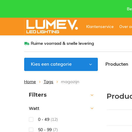
Be
Klantenservice
Over o
Ruime voorraad & snelle levering
Kies een categorie
Producten
Home
Tags
magazijn
Sorteren op:
Filters
Produ
Watt
0 - 49
(12)
50 - 99
(7)