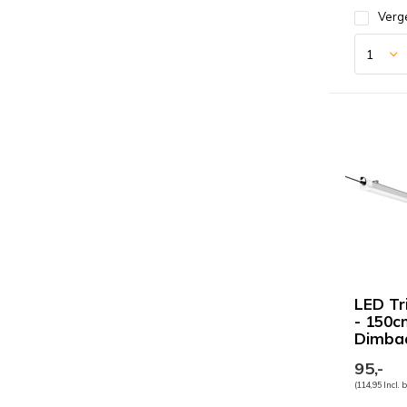
Verge
LED Tr
- 150cm
Dimba
95,-
(114,95 Incl. 