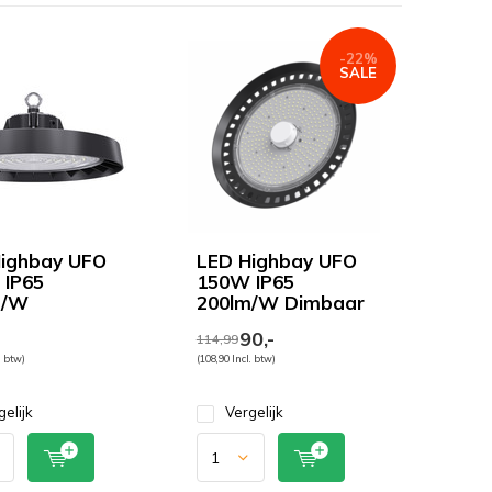
-22%
SALE
ighbay UFO
LED Highbay UFO
IP65
150W IP65
m/W
200lm/W Dimbaar
90,-
114,99
. btw)
(108,90 Incl. btw)
gelijk
Vergelijk