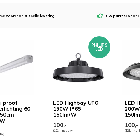
me voorraad & snelle levering
Uw partner voor L
PHILIPS
LED
i-proof
LED Highbay UFO
LED H
rlichting 60
150W IP65
200W 
50cm -
160lm/W
150l
/W
100,-
100,-
(121,- Incl. btw)
(121,- Incl.
btw)