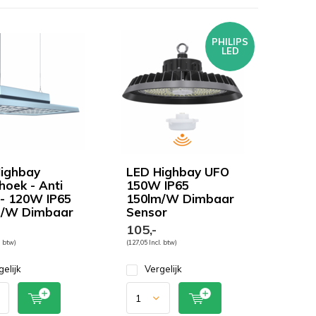
PHILIPS
LED
ighbay
LED Highbay UFO
hoek - Anti
150W IP65
 - 120W IP65
150lm/W Dimbaar
m/W Dimbaar
Sensor
105,-
. btw)
(127,05 Incl. btw)
gelijk
Vergelijk