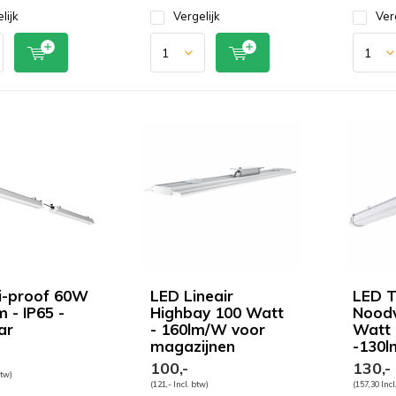
lijk
Vergelijk
Ver
i-proof 60W
LED Lineair
LED T
 - IP65 -
Highbay 100 Watt
Noodv
ar
- 160lm/W voor
Watt
magazijnen
-130
100,-
130,-
btw)
(121,- Incl. btw)
(157,30 Incl