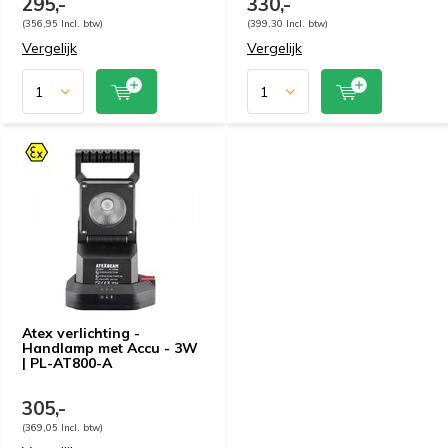
295,-
330,-
(356,95 Incl. btw)
(399,30 Incl. btw)
Vergelijk
Vergelijk
Atex verlichting -
Handlamp met Accu - 3W
| PL-AT800-A
305,-
(369,05 Incl. btw)