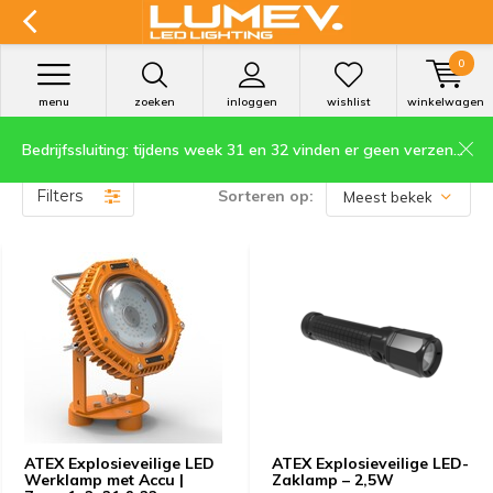
0
menu
zoeken
inloggen
wishlist
winkelwagen
Bedrijfssluiting: tijdens week 31 en 32 vinden er geen verzendingen plaats.
ATEX LED werklampen
Filters
Sorteren op:
ATEX Explosieveilige LED
ATEX Explosieveilige LED-
Werklamp met Accu |
Zaklamp – 2,5W