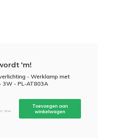
wordt 'm!
verlichting - Werklamp met
- 3W - PL-AT803A
-
Toevoegen aan
winkelwagen
cl. btw)