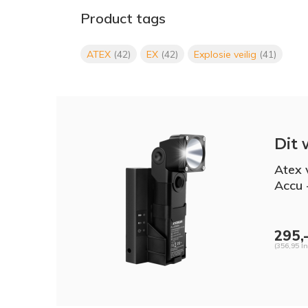
Product tags
ATEX
(42)
EX
(42)
Explosie veilig
(41)
Dit 
Atex 
Accu 
295,
(356,95 In