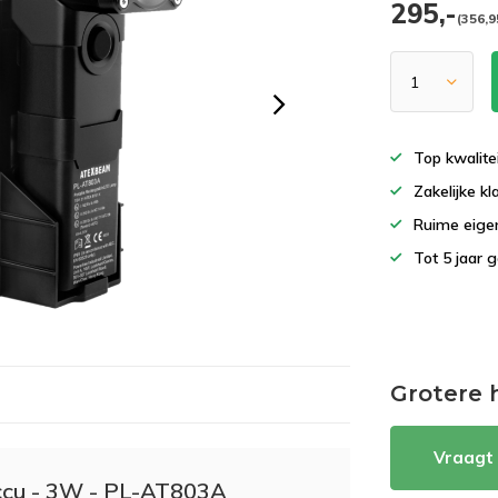
295,-
(356,9
Top kwalite
Zakelijke k
Ruime eigen
Tot 5 jaar 
Grotere 
Vraagt 
Accu - 3W - PL-AT803A