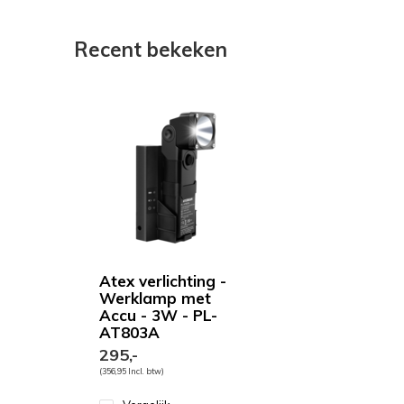
Recent bekeken
Atex verlichting -
Werklamp met
Accu - 3W - PL-
AT803A
295,-
(356,95 Incl. btw)