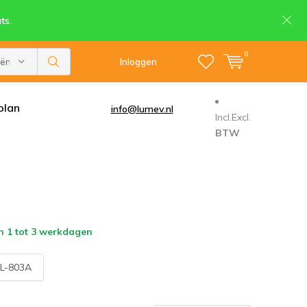
ts.
0
eën
Inloggen
plan
info@lumev.nl
Incl.
Excl.
BTW
n 1 tot 3 werkdagen
L-803A