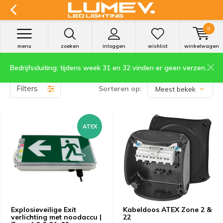
0
menu
zoeken
inloggen
wishlist
winkelwagen
Bedrijfssluiting: tijdens week 31 en 32 vinden er geen verzendingen plaats.
ATEX Overige
Filters
Sorteren op:
ATEX
Explosieveilige Exit
Kabeldoos ATEX Zone 2 &
verlichting met noodaccu |
22