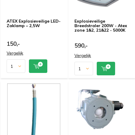
ATEX Explosieveilige LED-
Explosieveilige
Zaklamp – 2,5W
Breedstraler 200W - Atex
zone 1&2, 21&22 - 5000K
150,-
590,-
Vergelijk
Vergelijk