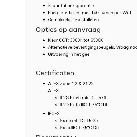
5 jaar fabrieksgarantie
Energie-efficiënt met 140 Lumen per Watt
Gemakkelijk te installeren
Opties op aanvraag
Kleur CCT: 3000K tot 6500K
Alternatieve bevestigingsbeugels. Vraag na
Uitvoering in het geel
Certificaten
ATEX Zone 1,2 & 21,22
ATEX:
II 2G Ex eb mb IIC T5 Gb
II 2D Ex tb IIIC T 75°C Db
IECEX:
Ex eb mb IIC T5 Gb
Ex tb IIIC T 75°C Db