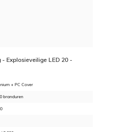
 - Explosieveilige LED 20 -
inium + PC Cover
0 branduren
40