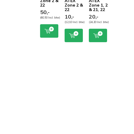
Zone 2 &
ATEX
ATEX
22
Zone 2 &
Zone 1, 2
22
& 21, 22
50,-
10,-
20,-
(60,50 Incl. btw)
(12,10 Incl. btw)
(24,20 Incl. btw)