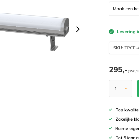
Levering i
SKU:
TPCE-4
295,-
(356,9
Top kwalite
Zakelijke k
Ruime eigen
Tot 5 jaar 