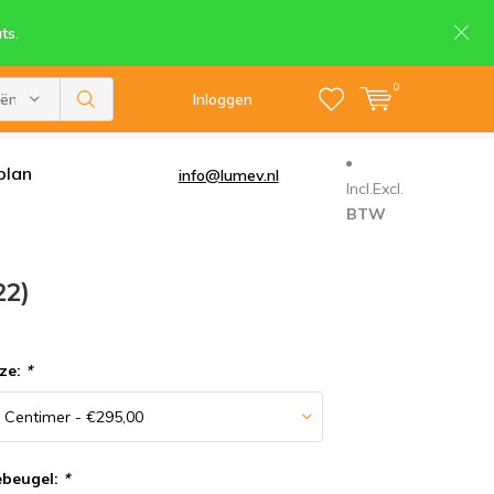
ts.
0
eën
Inloggen
plan
info@lumev.nl
Incl.
Excl.
BTW
22)
ze:
*
ebeugel:
*