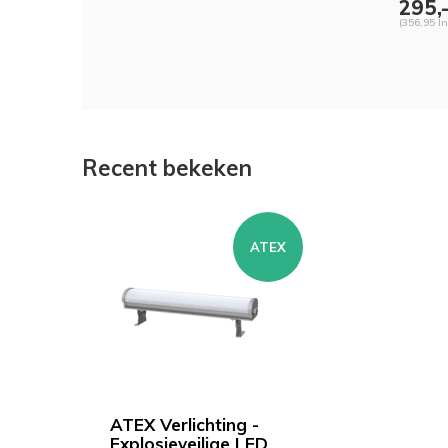
295,
(356,95 In
Recent bekeken
ATEX
ATEX Verlichting -
Explosieveilige LED