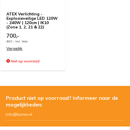
ATEX Verlichting -
Explosieveilige LED 120W
- 240W | 120cm | IK10
(Zone 1, 2, 21 & 22)
700,-
(847,- Incl. btw)
Vergelijk
Niet op voorraad
Product niet op voorraad? Informeer naar de
mogelijkheden:
info@lumev.nl