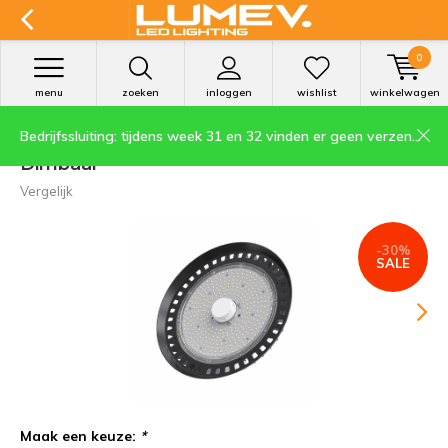
0
menu
zoeken
inloggen
wishlist
winkelwagen
Bedrijfssluiting: tijdens week 31 en 32 vinden er geen verzendingen plaats.
LED Highbay UFO 100W IP65 200lm/W
Dimbaar
Vergelijk
-30%
SALE
Maak een keuze:
*