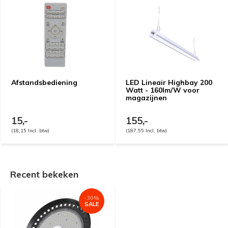
Afstandsbediening
LED Lineair Highbay 200
Watt - 160lm/W voor
magazijnen
15,-
155,-
(18,15 Incl. btw)
(187,55 Incl. btw)
Recent bekeken
-30%
SALE