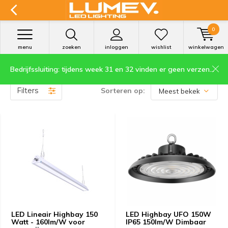
0
menu
zoeken
inloggen
wishlist
winkelwagen
Bedrijfssluiting: tijdens week 31 en 32 vinden er geen verzendingen plaats.
Producten getagd met bedrijfshal
Filters
Sorteren op:
LED Lineair Highbay 150
LED Highbay UFO 150W
Watt - 160lm/W voor
IP65 150lm/W Dimbaar