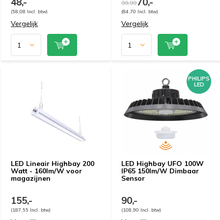
48,-
70,-
99,99
(58,08 Incl. btw)
(84,70 Incl. btw)
Vergelijk
Vergelijk
PHILIPS
LED
LED Lineair Highbay 200
LED Highbay UFO 100W
Watt - 160lm/W voor
IP65 150lm/W Dimbaar
magazijnen
Sensor
155,-
90,-
(187,55 Incl. btw)
(108,90 Incl. btw)