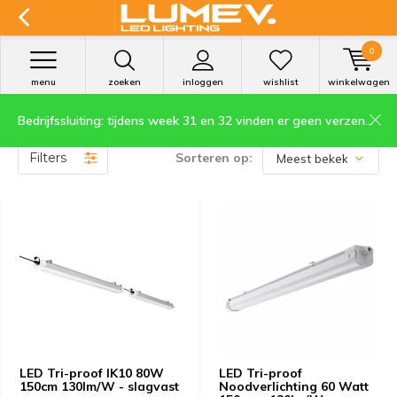
0
menu
zoeken
inloggen
wishlist
winkelwagen
Bedrijfssluiting: tijdens week 31 en 32 vinden er geen verzendingen plaats.
Producten getagd met IK10
Filters
Sorteren op:
LED Tri-proof IK10 80W
LED Tri-proof
150cm 130lm/W - slagvast
Noodverlichting 60 Watt