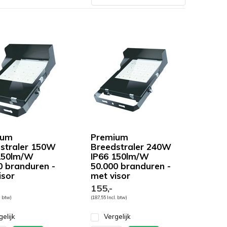
ium
Premium
straler 150W
Breedstraler 240W
150lm/W
IP66 150lm/W
0 branduren -
50.000 branduren -
isor
met visor
155,-
. btw)
(187,55 Incl. btw)
gelijk
Vergelijk