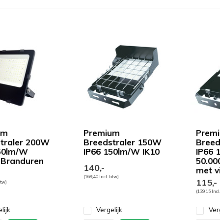
um
Premium
Prem
traler 200W
Breedstraler 150W
Breed
50lm/W
IP66 150lm/W IK10
IP66 
 Branduren
50.00
140,-
met v
(169,40 Incl. btw)
115,-
btw)
(139,15 Incl
lijk
Vergelijk
Ver