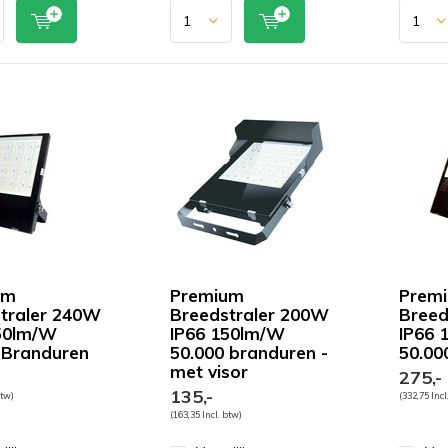
um
Premium
Prem
traler 240W
Breedstraler 200W
Breed
50lm/W
IP66 150lm/W
IP66 
 Branduren
50.000 branduren -
50.00
met visor
275,-
135,-
btw)
(332,75 Incl
(163,35 Incl. btw)