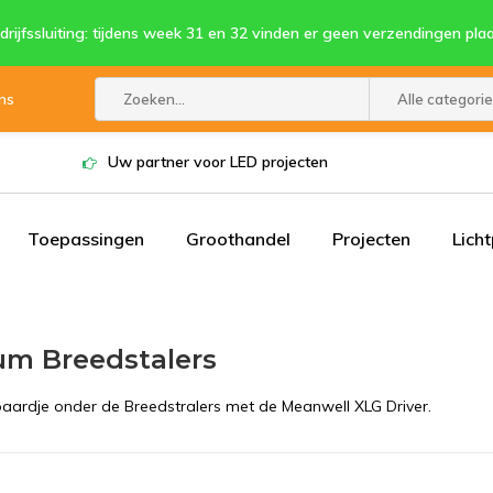
drijfssluiting: tijdens week 31 en 32 vinden er geen verzendingen plaa
ns
Alle categori
Uw partner voor LED projecten
Toepassingen
Groothandel
Projecten
Lich
m Breedstalers
ardje onder de Breedstralers met de Meanwell XLG Driver.