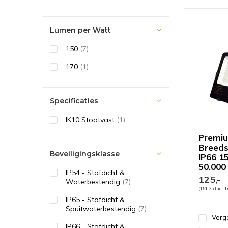
Lumen per Watt
150
(7)
170
(1)
Specificaties
IK10 Stootvast
(1)
Premi
Breeds
Beveiligingsklasse
IP66 1
50.000
IP54 - Stofdicht &
125,-
Waterbestendig
(7)
(151,25 Incl. 
IP65 - Stofdicht &
Spuitwaterbestendig
(7)
Verge
IP66 - Stofdicht &