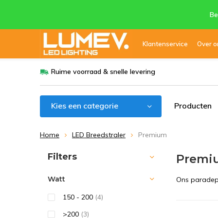
Be
Klantenservice
Over o
Ruime voorraad & snelle levering
Kies een categorie
Producten
Home
LED Breedstraler
Premium
Sorteren op:
Filters
Premiu
Watt
Ons paradepa
150 - 200
(4)
>200
(3)