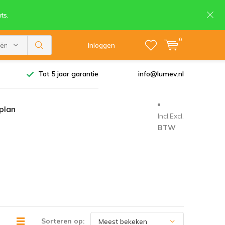
ts.
0
eën
Inloggen
Tot 5 jaar garantie
info@lumev.nl
tplan
Incl.
Excl.
BTW
Sorteren op: