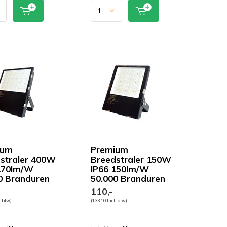
ium
Premium
straler 400W
Breedstraler 150W
170lm/W
IP66 150lm/W
0 Branduren
50.000 Branduren
110,-
. btw)
(133,10 Incl. btw)