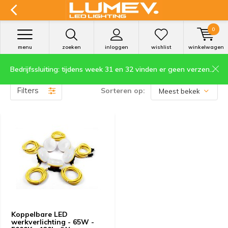
0
menu
zoeken
inloggen
wishlist
winkelwagen
Bedrijfssluiting: tijdens week 31 en 32 vinden er geen verzendingen plaats.
Producten getagd met werkverlichting
Filters
Sorteren op:
Koppelbare LED
werkverlichting - 65W -