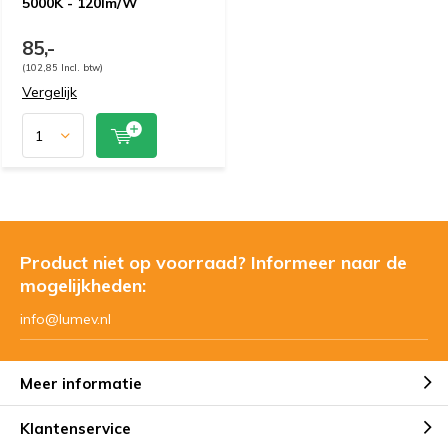
5000K - 120lm/W
85,-
(102,85 Incl. btw)
Vergelijk
Product niet op voorraad? Informeer naar de
mogelijkheden:
info@lumev.nl
Meer informatie
Klantenservice