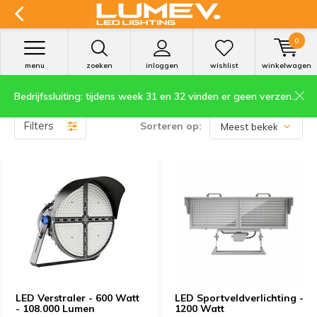
0
menu
zoeken
inloggen
wishlist
winkelwagen
Bedrijfssluiting: tijdens week 31 en 32 vinden er geen verzendingen plaats.
Producten getagd met sportvelden
Filters
Sorteren op:
LED Verstraler - 600 Watt
LED Sportveldverlichting -
- 108.000 Lumen
1200 Watt