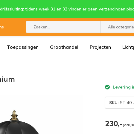
drijfssluiting: tijdens week 31 en 32 vinden er geen verzendingen plaa
ns
Alle categori
Toepassingen
Groothandel
Projecten
Licht
inium
Levering i
SKU:
ST-40-
230,-
(278,30