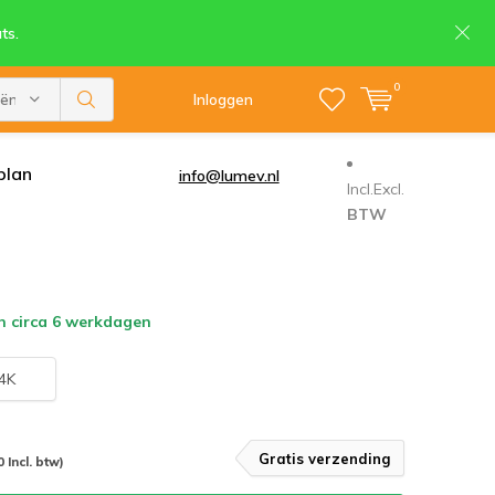
ts.
0
eën
Inloggen
plan
info@lumev.nl
Incl.
Excl.
BTW
n circa 6 werkdagen
4K
Gratis verzending
 Incl. btw)