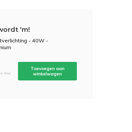
wordt 'm!
tverlichting - 40W -
nium
Toevoegen aan
winkelwagen
cl. btw)