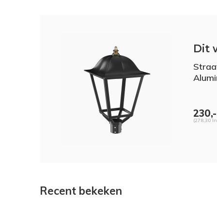
Dit 
Straa
Alumi
230,-
(278,30 In
Recent bekeken