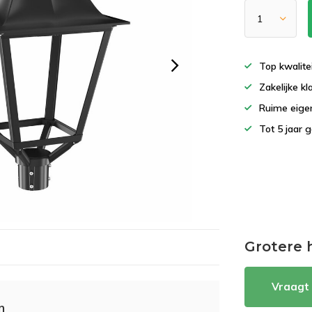
Top kwalite
Zakelijke k
Ruime eigen
Tot 5 jaar 
Grotere 
Vraagt 
m