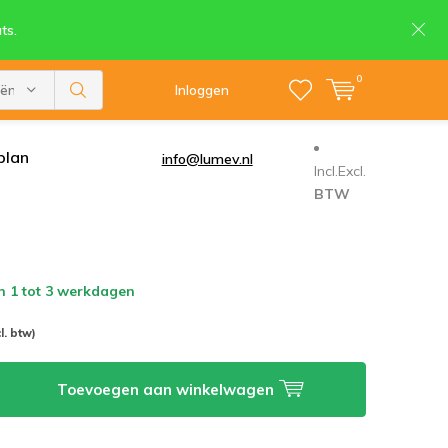
ts.
0
eën
Inloggen
plan
info@lumev.nl
Incl.
Excl.
BTW
n 1 tot 3 werkdagen
l. btw)
Toevoegen aan winkelwagen