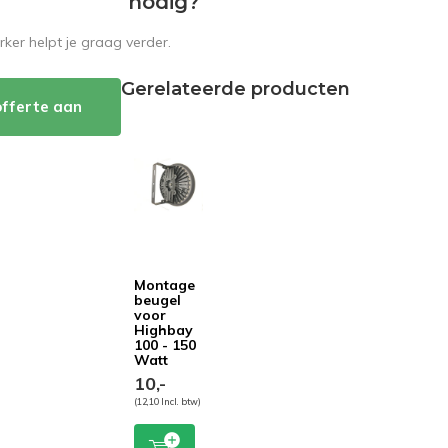
nodig?
er helpt je graag verder.
Gerelateerde producten
offerte aan
Montage
beugel
voor
Highbay
100 - 150
Watt
10,-
(12,10 Incl. btw)