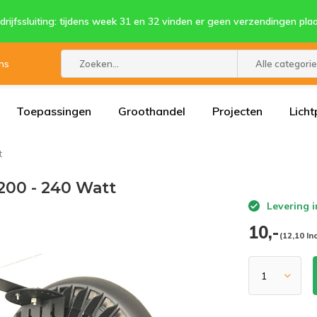
drijfssluiting: tijdens week 31 en 32 vinden er geen verzendingen plaa
ns
Alle categori
Toepassingen
Groothandel
Projecten
Licht
t
00 - 240 Watt
Levering i
10,-
(12,10 Inc