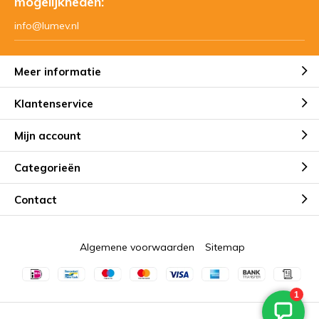
mogelijkheden:
info@lumev.nl
LED Highbay voor melkveebedrijf
Meer informatie
Klantenservice
LED Sportveld verlichting
Mijn account
Categorieën
Varkensbedrijf schakelt over op
Contact
LED-verlichting
Algemene voorwaarden
Sitemap